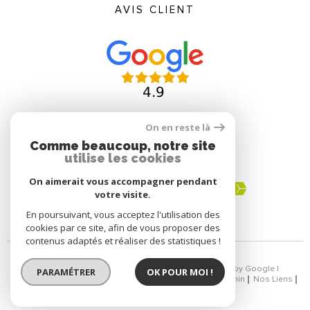
AVIS CLIENT
On en reste là
Comme beaucoup, notre site
ADHÉRENTS
utilise les cookies
On aimerait vous accompagner pendant
votre visite.
En poursuivant, vous acceptez l'utilisation des
cookies par ce site, afin de vous proposer des
contenus adaptés et réaliser des statistiques !
© 2026 | Tous droits réservés | Traduction powered by Google |
PARAMÉTRER
OK POUR MOI !
Nos Honoraires
Plan Du Site
Mentions Légales
Admin
Nos Liens
Politique RGPD
Cookies