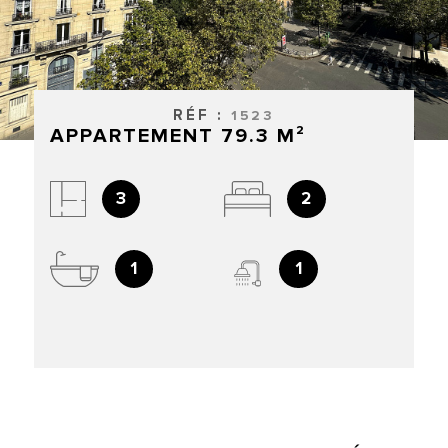
RECHERCHER
CONTACT
ACCUEIL
RÉF :
1523
APPARTEMENT 79.3 M²
3
2
1
1