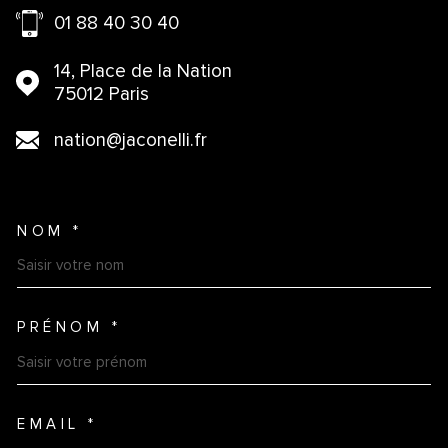
01 88 40 30 40
14, Place de la Nation
75012 Paris
nation@jaconelli.fr
NOM *
TRAD_MELTEM_VOSCOORDO
PRÉNOM *
EMAIL *