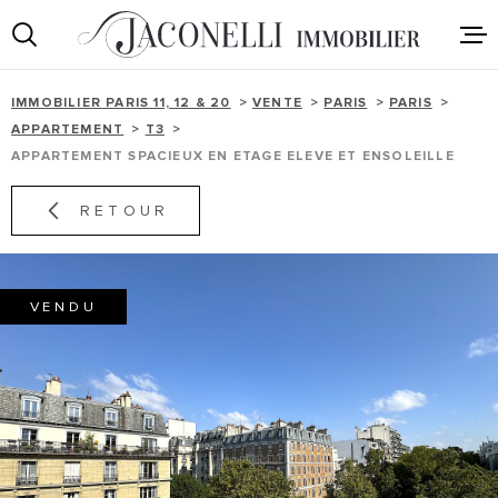
Aller
Aller
Aller
Aller
à
à
au
au
:
la
menu
contenu
VOTRE
recherche
principal
IMMOBILIER PARIS 11, 12 & 20
VENTE
PARIS
PARIS
NOS AGENC
RECHERCHE
IMMOBILIER
APPARTEMENT
T3
APPARTEMENT SPACIEUX EN ETAGE ELEVE ET ENSOLEILLE
TYPE
- PARIS
RETOUR
D'OFFRE
ACHAT
TYPE
- LES LILAS
DE
TYPE DE BIEN
BIEN
VENDU
ESTIMER VO
VILLE
NOTRE ÉQU
CHAMPS
TEXTE
RECRUTEM