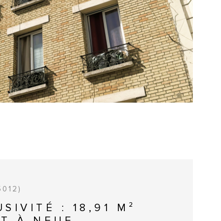
E BIEN
5012)
SIVITÉ : 18,91 M²
IT À NEUF