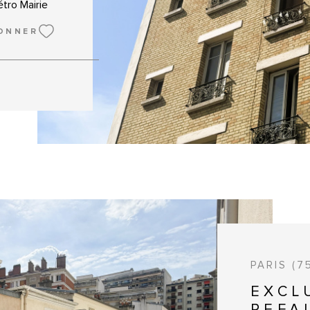
tro Mairie
VOIR L
 commodités.
ONNER
ur 4, sans
arantissant
 séjour
hambres dont
 de WC
ur le palier
nt
dien. Grâce
une belle
ent
bution
 proximité
. Un bien
PARIS (7
uvrir sans
aniser une
EXCLU
REFA