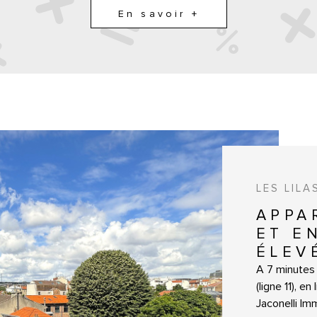
30 40
En savoir +
LES LILA
APPA
ET E
ÉLEV
A 7 minutes 
(ligne 11), e
LE BIEN
Jaconelli I