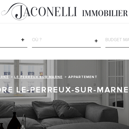
VILLE
CHAMP
TEXTE
RÉFÉRENCE
ARNE
LE PERREUX SUR MARNE
APPARTEMENT
RE LE-PERREUX-SUR-MARNE