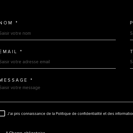
NOM *
TRAD_MELTEM_VOSCOORDO
EMAIL *
MESSAGE *
TRAD_MELTEM_VOREDEMAN
J'ai pris connaissance de la Politique de confidentialité et des informat
RÈGLEMENTATION