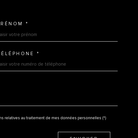
PRÉNOM *
NNEES
TÉLÉPHONE *
DE
ions relatives au traitement de mes données personnelles (*)