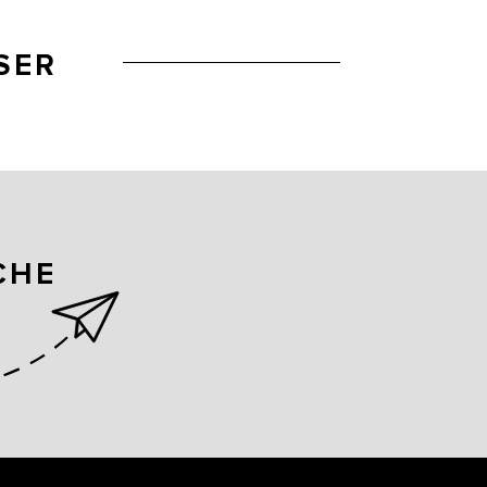
SER
CHE