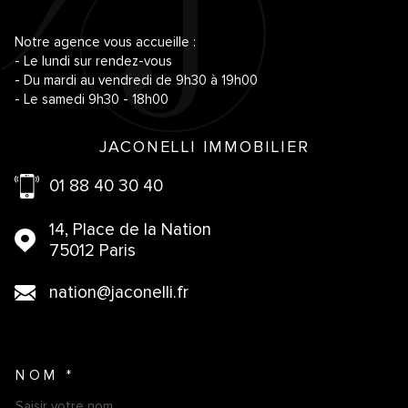
Notre agence vous accueille :
- Le lundi sur rendez-vous
- Du mardi au vendredi de 9h30 à 19h00
- Le samedi 9h30 - 18h00
JACONELLI IMMOBILIER
01 88 40 30 40
14, Place de la Nation
75012 Paris
nation@jaconelli.fr
NOM *
TRAD_MELTEM_VOSCOORDO