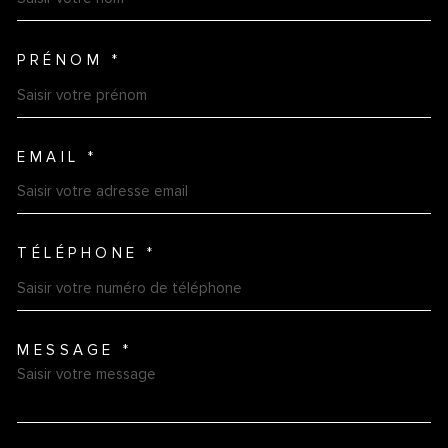
PRÉNOM *
EMAIL *
TÉLÉPHONE *
MESSAGE *
TRAD_MELTEM_VOREDEMAN