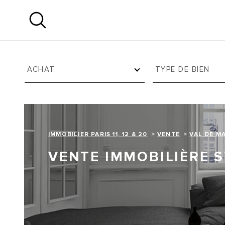
Aller
Aller
Aller
Aller
à
à
au
au
:
la
menu
contenu
recherche
principal
TYPE
TYPE
VOTRE
D'OFFRE
DE
ACHAT
TYPE DE BIEN
BIEN
REC
HER
Surface
Pièces
CH
SURFACE
PIÈCES
E
IMMOBILIER PARIS 11, 12 & 20
VENTE
VAL DE M
VENTE IMMOBILIÈRE 