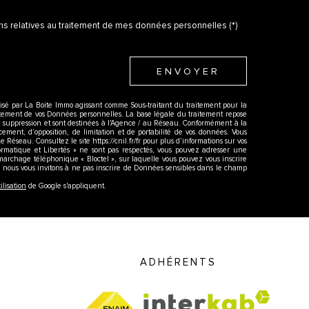
ions relatives au traitement de mes données personnelles (*)
ENVOYER
atisé par La Boite Immo agissant comme Sous-traitant du traitement pour la
aitement de vos Données personnelles. La base légale du traitement repose
e suppression et sont destinées à l'Agence / au Réseau. Conformément à la
facement, d’opposition, de limitation et de portabilité de vos données. Vous
éseau. Consultez le site https://cnil.fr/fr pour plus d’informations sur vos
nformatique et Libertés » ne sont pas respectés, vous pouvez adresser une
émarchage téléphonique « Bloctel », sur laquelle vous pouvez vous inscrire
s, nous vous invitons à ne pas inscrire de Données sensibles dans le champ
ilisation
de Google s'appliquent.
ADHÉRENTS