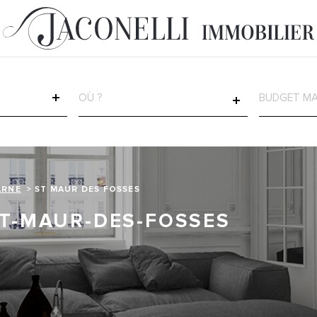
VILLE
CHAMP
TEXTE
RÉFÉRENCE
ARNE
ST MAUR DES FOSSES
ST-MAUR-DES-FOSSES