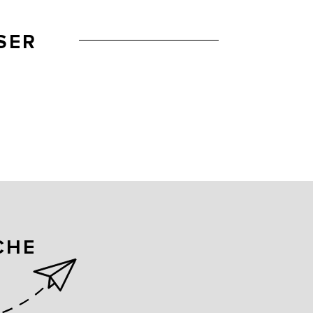
SER
CHE