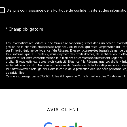
J'ai pris connaissance de la Politique de confidentialité et des informat
RÈGLEMENTATION
* Champ obligatoire
Les informations recueillies sur ce formulaire sont enregistrées dans un fichier inform
gestion de la clientèle/prospects de l'Agence / du Réseau qui reste Responsable du Tr
sur l'intérêt légitime de l'Agence / du Réseau. Elles sont conservées jusqu'à demande d
loi « informatique et libertés », vous disposez des droits d’accès, de rectification, d’ef
pouvez retirer votre consentement à tout moment en contactant directement l’Agence / Le R
droits. Si vous estimez, après avoir contacté l'Agence / le Réseau, que vos droits « I
réclamation à la CNIL. Nous vous informons de l’existence de la liste d'opposition au d
ici : https://www.bloctel.gouv.fr Dans le cadre de la protection des Données personnelle
de saisie libre.
Ce site est protégé par reCAPTCHA, les
Politiques de Confidentialité
et les
Conditions d'Ut
AVIS CLIENT