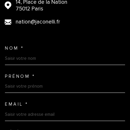
14, Place de la Nation
75012 Paris
nation@jaconelli.fr
NOM *
TRAD_MELTEM_VOSCOORDO
PRÉNOM *
EMAIL *