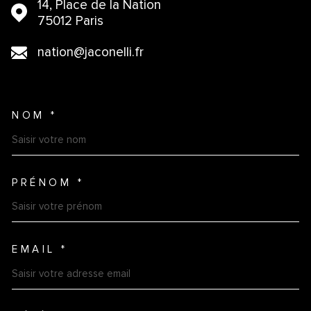
14, Place de la Nation
75012 Paris
nation@jaconelli.fr
NOM *
TRAD_MELTEM_VOSCOORDO
PRÉNOM *
EMAIL *