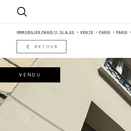
Aller
Aller
Aller
Aller
à
à
au
au
:
la
menu
contenu
recherche
principal
IMMOBILIER PARIS 11, 12 & 20
VENTE
PARIS
PARIS
RETOUR
VENDU