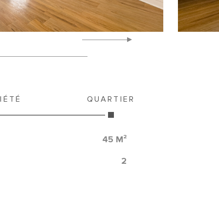
IÉTÉ
QUARTIER
45 M²
2