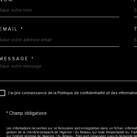
TRAD_MELTEM_VOSCOORDO
EMAIL *
MESSAGE *
TRAD_MELTEM_VOREDEMAN
J'ai pris connaissance de la Politique de confidentialité et des informat
RÈGLEMENTATION
* Champ obligatoire
Les informations recueillies sur ce formulaire sont enregistrées dans un fichier inform
gestion de la clientèle/prospects de l'Agence / du Réseau qui reste Responsable du Tr
sur l'intérêt légitime de l'Agence / du Réseau. Elles sont conservées jusqu'à demande d