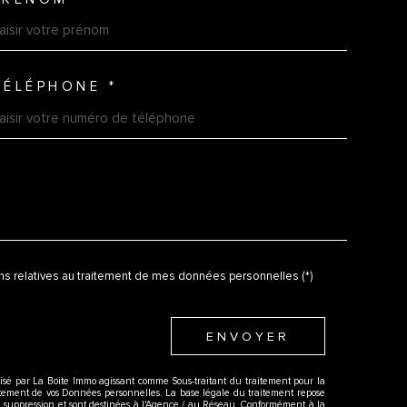
NNEES
TÉLÉPHONE *
DE
ions relatives au traitement de mes données personnelles (*)
ENVOYER
atisé par La Boite Immo agissant comme Sous-traitant du traitement pour la
aitement de vos Données personnelles. La base légale du traitement repose
e suppression et sont destinées à l'Agence / au Réseau. Conformément à la