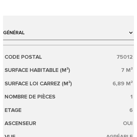
GÉNÉRAL
CODE POSTAL
75012
Caractérisque
Valeurs
SURFACE HABITABLE (M²)
7 M²
SURFACE LOI CARREZ (M²)
6,89 M²
NOMBRE DE PIÈCES
1
ETAGE
6
ASCENSEUR
OUI
VUE
AGRÉABLE