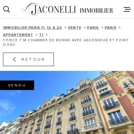
Aller
Aller
Aller
Aller
à
à
au
au
:
la
menu
contenu
VOTRE
recherche
principal
IMMOBILIER PARIS 11, 12 & 20
VENTE
PARIS
PARIS
NOS AGENC
RECHERCHE
IMMOBILIER
APPARTEMENT
T1
1 PIECE 7 M CHAMBRE DE BONNE AVEC ASCENSEUR ET POINT
D EAU
TYPE
- PARIS
D'OFFRE
ACHAT
RETOUR
TYPE
- LES LILAS
DE
TYPE DE BIEN
BIEN
VENDU
ESTIMER VO
VILLE
NOTRE ÉQU
CHAMPS
TEXTE
RECRUTEM