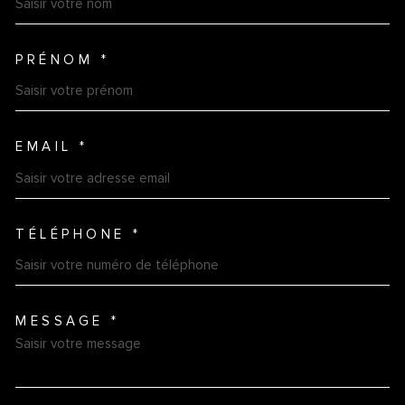
PRÉNOM *
EMAIL *
TÉLÉPHONE *
MESSAGE *
TRAD_MELTEM_VOREDEMAN