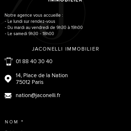
Notre agence vous accueille :
- Le lundi sur rendez-vous
- Du mardi au vendredi de 9h30 à 19h00
- Le samedi 9h30 - 18h00
JACONELLI IMMOBILIER
01 88 40 30 40
14, Place de la Nation
75012 Paris
nation@jaconelli.fr
NOM *
TRAD_MELTEM_VOSCOORDO