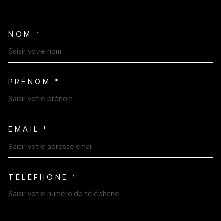
NOM *
TRAD_MELTEM_VOSCOORDO
PRÉNOM *
EMAIL *
TÉLÉPHONE *