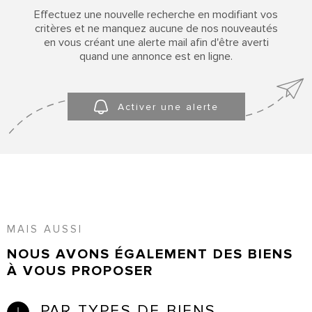
SURFACE
PLUS DE CRITÈRES
Effectuez une nouvelle recherche en modifiant vos
critères et ne manquez aucune de nos nouveautés
Pièces
CONTACT
RECHERCHER
en vous créant une alerte mail afin d'être averti
PIÈCES
quand une annonce est en ligne.
ACCUEIL
RÉFÉRENCE
Activer une alerte
MAIS AUSSI
NOUS AVONS ÉGALEMENT DES BIENS
À VOUS PROPOSER
PAR TYPES DE BIENS