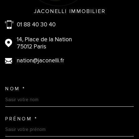
JACONELLI IMMOBILIER
01 88 40 30 40
14, Place de la Nation
75012 Paris
nation@jaconelli.fr
NOM *
TRAD_MELTEM_VOSCOORDO
PRÉNOM *