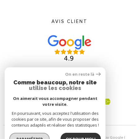
AVIS CLIENT
On en reste là
Comme beaucoup, notre site
ADHÉRENTS
utilise les cookies
On aimerait vous accompagner pendant
votre visite.
En poursuivant, vous acceptez l'utilisation des
cookies par ce site, afin de vous proposer des
contenus adaptés et réaliser des statistiques !
© 2026 | Tous droits réservés | Traduction powered by Google |