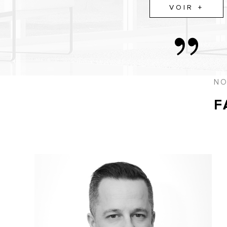
VOIR +
NO
F